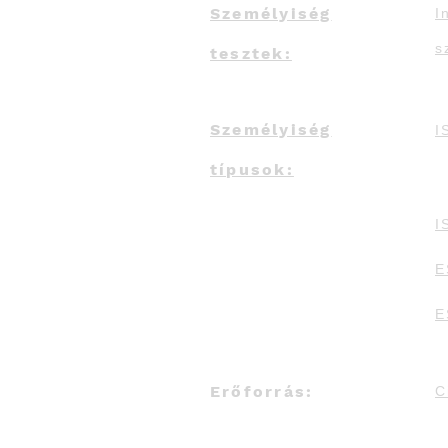
Személyiség
I
s
tesztek:
Személyiség
I
típusok:
I
E
E
Erőforrás:
C