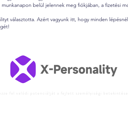
–7 munkanapon belül jelennek meg fiókjában, a fizetési m
ityt választotta. Azért vagyunk itt, hogy minden lépésné
égét!
zze fel valódi potenciálját a fejlett személyiségi betekintés