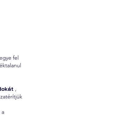
egye fel
éktalanul
dokát
,
zatérítjük
 a