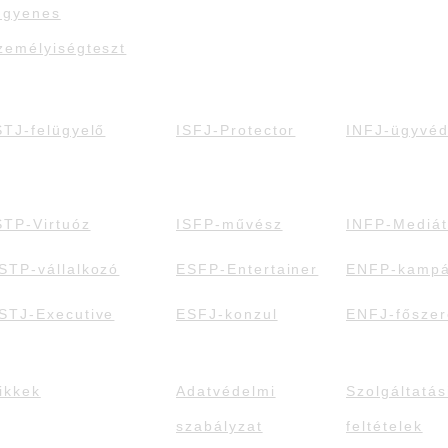
ngyenes
zemélyiségteszt
STJ-felügyelő
ISFJ-Protector
INFJ-ügyvé
STP-Virtuóz
ISFP-művész
INFP-Mediát
STP-vállalkozó
ESFP-Entertainer
ENFP-kamp
STJ-Executive
ESFJ-konzul
ENFJ-főszer
ikkek
Adatvédelmi
Szolgáltatás
szabályzat
feltételek