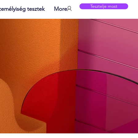
Tesztelje most
zemélyiség tesztek
More