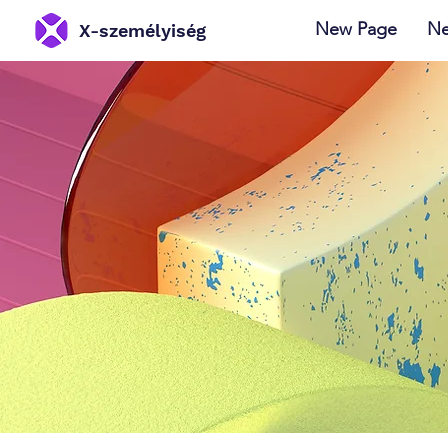
New Page
Ne
X-személyiség