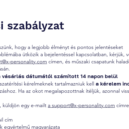
si szabályzat
kszünk, hogy a legjobb élményt és pontos jelentéseket
oblémába ütközik a bejelentéssel kapcsolatban, kérjük, v
t@x-personality.com
címen, és műszaki csapatunk halad
sán.
a vásárlás dátumától számított 14 napon belül
a kérelem in
szatérítési kérelmeknek tartalmazniuk kell
záshoz. Ha az okot megalapozottnak ítéljük, azonnal viss
, küldjön egy e-mailt
a support@x-personality.com
címre
il cím
nak egyértelmű magyarázata