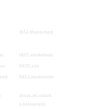
d
INTJ-Mastermind
or
INTP-gondolkodó
ány
ENTP-vita
eplő
ENTJ-parancsnok
i
Vegye fel velünk
a kapcsolatot