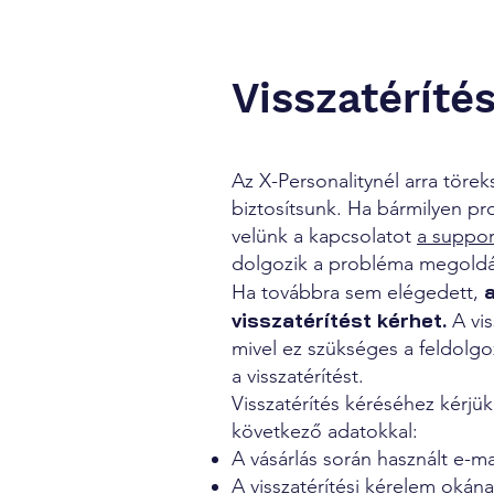
Visszatéríté
Az X-Personalitynél arra töre
biztosítsunk. Ha bármilyen pr
velünk a kapcsolatot
a suppor
dolgozik a probléma megoldá
Ha továbbra sem elégedett,
visszatérítést kérhet.
A vis
mivel ez szükséges a feldolgo
a visszatérítést.
Visszatérítés kéréséhez kérjük
következő adatokkal:
A vásárlás során használt e-ma
A visszatérítési kérelem oká