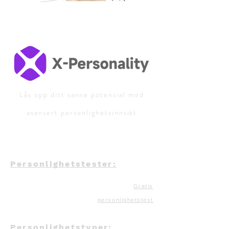
Lås opp ditt sanne potensial med
avansert personlighetsinnsikt
Personlighetstester:
Gratis
personlighetstest
Personlighetstyper: