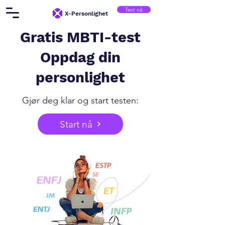
Test nå
X-Personlighet
Gratis MBTI-test
Oppdag din
personlighet
Gjør deg klar og start testen:
Start nå