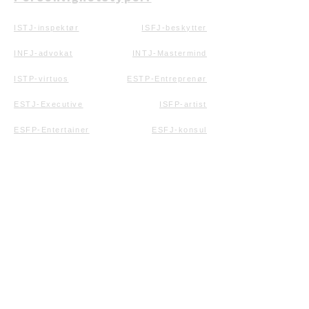
ISTJ-inspektør
ISFJ-beskytter
INFJ-advokat
INTJ-Mastermind
ISTP-virtuos
ESTP-Entreprenør
ESTJ-Executive
ISFP-artist
ESFP-Entertainer
ESFJ-konsul
INFP-formidler
ENFP-kampanje
ENFJ-Protagonist
INTP-tenker
ENTP-debattør
ENTJ-kommandør
Ressurser:
Artikler
Personvernerklærin
g