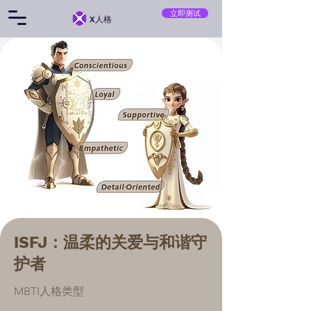
立即测试
X人格
ISFJ：温柔的关爱与和谐守
护者
MBTI人格类型