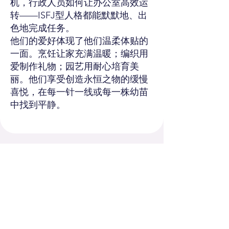
机，行政人员如何让办公室高效运
转——ISFJ型人格都能默默地、出
色地完成任务。
他们的爱好体现了他们温柔体贴的
一面。烹饪让家充满温暖；编织用
爱制作礼物；园艺用耐心培育美
丽。他们享受创造永恒之物的缓慢
喜悦，在每一针一线或每一株幼苗
中找到平静。
你的ISFJ故事现在开
始
ISFJ型人格温柔地守护着生活中的