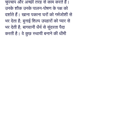
चुपचाप और अच्छी तरह से काम करते हैं।
उनके शौक उनके पालन-पोषण के पक्ष को
दर्शाते हैं। खाना पकाना घरों को गर्मजोशी से
भर देता है; बुनाई शिल्प उपहारों को प्यार से
भर देती है; बागवानी धैर्य से सुंदरता पैदा
करती है। वे कुछ स्थायी बनाने की धीमी
खुशी का आनंद लेते हैं, हर सिलाई या अंकुर
में शांति पाते हैं।
आपकी ISFJ कहानी अब
शुरू होती है
ISFJ जीवन की छोटी-छोटी खुशियों के
कोमल रक्षक होते हैं- दयालु, स्थिर और