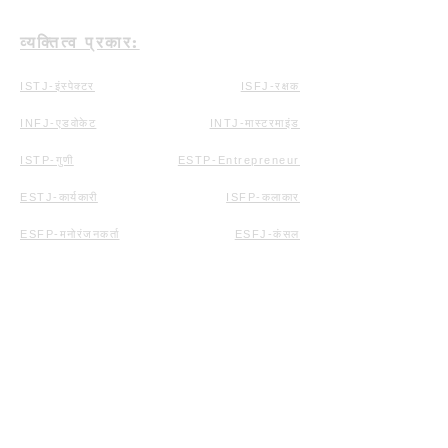
व्यक्तित्व प्रकार:
ISTJ-इंस्पेक्टर
ISFJ-रक्षक
INFJ-एडवोकेट
INTJ-मास्टरमाइंड
ISTP-गुणी
ESTP-Entrepreneur
ESTJ-कार्यकारी
ISFP-कलाकार
ESFP-मनोरंजनकर्ता
ESFJ-कंसल
INFP-मध्यस्थ
ENFP-प्रचारक
ENFJ-नायक
INTP-विचारक
ENTP-डिबेटर
ENTJ-कमांडर
संसाधन:
सामग्री
गोपनीयता नीति