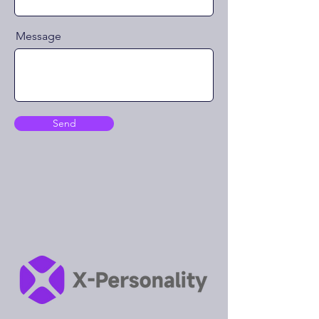
Message
Send