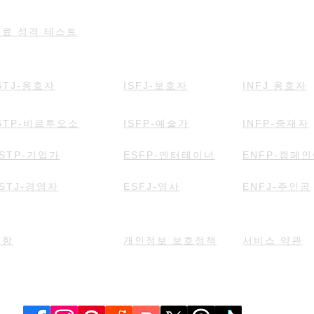
무료 성격 테스트
STJ-옹호자
ISFJ-보호자
INFJ 옹호자
STP-비르투오소
ISFP-예술가
INFP-중재자
STP-기업가
ESFP-엔터테이너
ENFP-캠페
STJ-경영자
ESFJ-영사
ENFJ-주인공
조항
개인정보 보호정책
서비스 약관