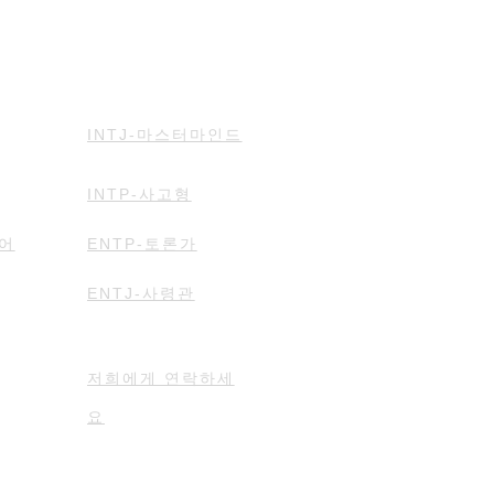
INTJ-마스터마인드
INTP-사고형
인어
ENTP-토론가
ENTJ-사령관
저희에게 연락하세
요