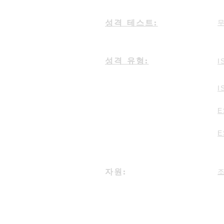
성격 테스트:
성격 유형:
I
I
E
E
자원: