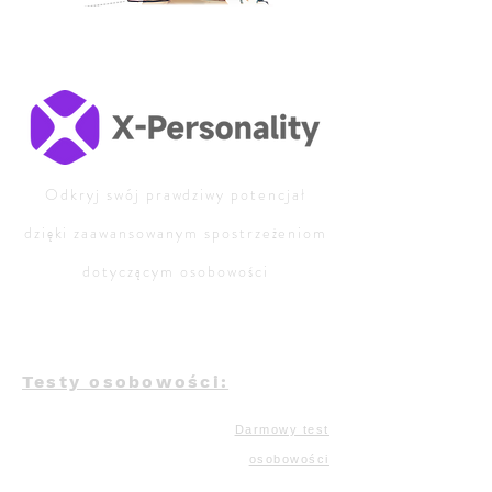
Odkryj swój prawdziwy potencjał
dzięki zaawansowanym spostrzeżeniom
dotyczącym osobowości
Testy osobowości:
Darmowy test
osobowości