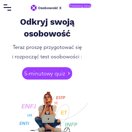
Przetestuj teraz
Osobowość X
Odkryj swoją
osobowość
Teraz proszę przygotować się
i rozpocząć
test osobowości
:
5-minutowy quiz