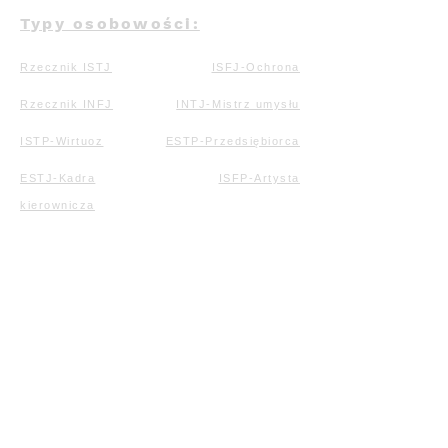
Typy osobowości:
Rzecznik ISTJ
ISFJ-Ochrona
Rzecznik INFJ
INTJ-Mistrz umysłu
ISTP-Wirtuoz
ESTP-Przedsiębiorca
ESTJ-Kadra
ISFP-Artysta
kierownicza
ESFP-Rozrywka
ESFJ-Konsul
Mediator INFP
ENFP-Ambasador
ENFJ-Protagonis
Myśliciel INTP
ENTP-Debatujący
ENTJ-Dowódca
Zasoby: