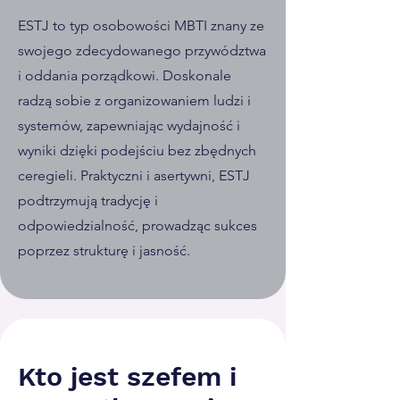
ESTJ to typ osobowości MBTI znany ze
swojego zdecydowanego przywództwa
i oddania porządkowi. Doskonale
radzą sobie z organizowaniem ludzi i
systemów, zapewniając wydajność i
wyniki dzięki podejściu bez zbędnych
ceregieli. Praktyczni i asertywni, ESTJ
podtrzymują tradycję i
odpowiedzialność, prowadząc sukces
poprzez strukturę i jasność.
Kto jest szefem i