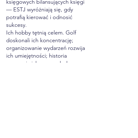
księgowych bilansujących księgi
— ESTJ wyróżniają się, gdy
potrafią kierować i odnosić
sukcesy.
Ich hobby tętnią celem. Golf
doskonali ich koncentrację;
organizowanie wydarzeń rozwija
ich umiejętności; historia
wzmacnia ich szacunek do
korzeni. Gonią za zwycięstwami,
znajdując dumę w każdym
strzelonym golu.
Twoje panowanie