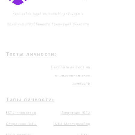
Раскройте свой истинный потенциал с
помощью углубленного понимания личности
Тесты личности:
Бесплатный тест на
определение типа
личности
Типы личности:
ISTJ-инспектор
Защитник ISFJ
Сторонник INFJ
INTJ-Мастермайнд