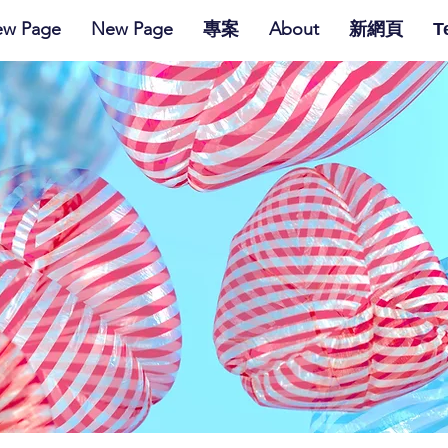
w Page
New Page
專案
About
新網頁
Т