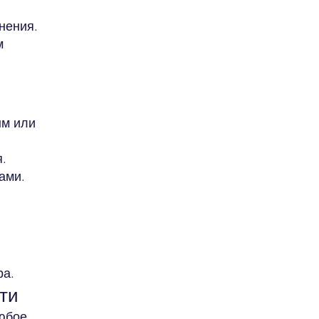
нения.
м
ым или
.
ами.
ра.
ти
любое