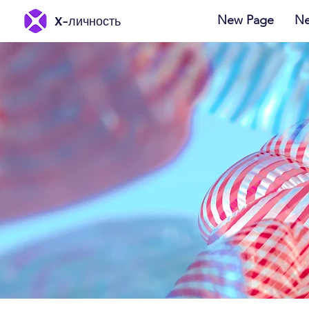
New Page
Ne
X-личность