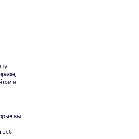
ашу
ираем,
йтом и
торые вы
 веб-