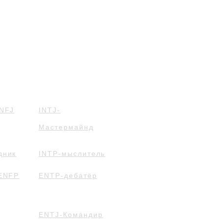
INFJ
INTJ-
Мастермайнд
дник
INTP-мыслитель
 ENFP
ENTP-дебатёр
ENTJ-Командир