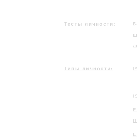
Тесты личности:
Б
о
л
Типы личности:
I
I
E
П
E