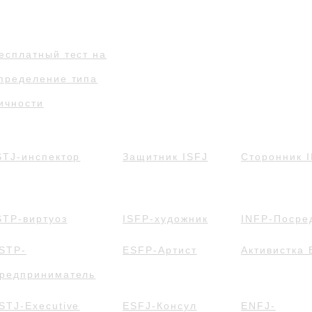
есплатный тест на
пределение типа
ичности
STJ-инспектор
Защитник ISFJ
Сторонник 
STP-виртуоз
ISFP-художник
INFP-Посре
STP-
ESFP-Артист
Активистка
редприниматель
STJ-Executive
ESFJ-Консул
ENFJ-