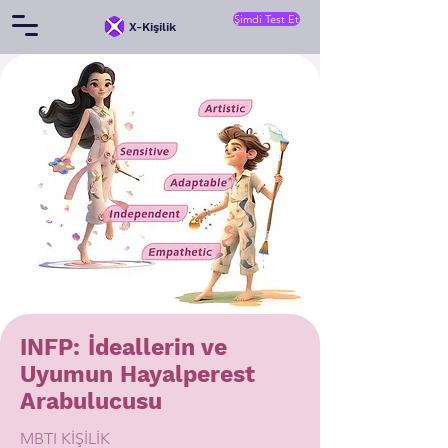
Şimdi Test Et
X-Kişilik
INFP: İdeallerin ve
Uyumun Hayalperest
Arabulucusu
MBTI KİŞİLİK