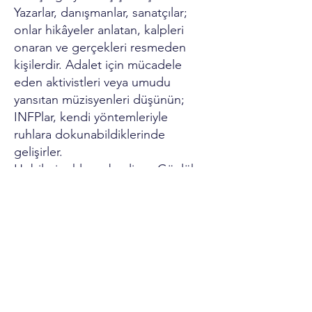
Yazarlar, danışmanlar, sanatçılar;
onlar hikâyeler anlatan, kalpleri
onaran ve gerçekleri resmeden
kişilerdir. Adalet için mücadele
eden aktivistleri veya umudu
yansıtan müzisyenleri düşünün;
INFPlar, kendi yöntemleriyle
ruhlara dokunabildiklerinde
gelişirler.
Hobileri ruhlarını besliyor. Günlük
tutmak hayallerini ortaya döküyor;
resim yapmak duygularını
renklendiriyor; gönüllülük ise
amaçlarına hizmet ediyor. Onları
harekete geçiren şeyin peşinden
koşuyorlar ve değerlerini yansıtan
her satırda veya eylemde mutluluk
buluyorlar.