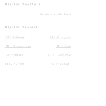
Kişilik Testleri:
Ücretsiz Kişilik Testi
Kişilik Tipleri:
ISTJ-Müfettiş
ISFJ-Koruyucu
INFJ Savunucusu
INTJ-Dahi
ISTP-Virtüöz
ESTP-Girişimci
ESTJ-Yönetici
ISFP-Sanatçı
ESFP-Eğlenceci
ESFJ-Konsül
INFP-Arabulucu
ENFP-Kampanyacı
ENFJ-Kahraman
INTP-Düşünür
ENTP-Tartışmacı
ENTJ-Komutan