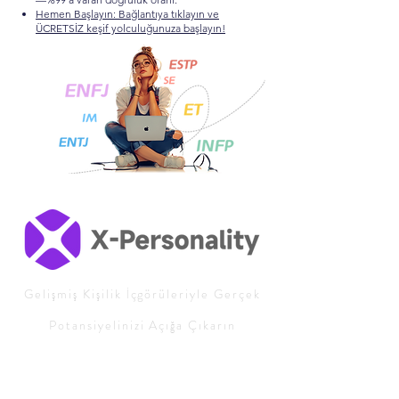
Hemen Başlayın: Bağlantıya tıklayın ve
ÜCRETSİZ keşif yolculuğunuza başlayın!
Gelişmiş Kişilik İçgörüleriyle Gerçek
Potansiyelinizi Açığa Çıkarın