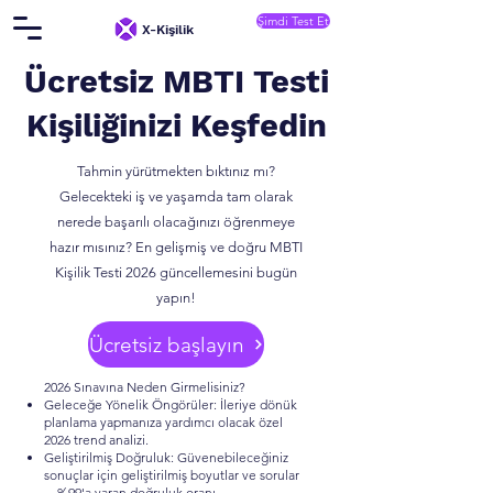
Şimdi Test Et
X-Kişilik
Ücretsiz MBTI Testi
Kişiliğinizi
Keşfedin
Tahmin yürütmekten bıktınız mı?
Gelecekteki iş ve yaşamda tam olarak
nerede başarılı olacağınızı öğrenmeye
hazır mısınız? En gelişmiş ve doğru MBTI
Kişilik Testi 2026 güncellemesini bugün
yapın!
Ücretsiz başlayın
2026 Sınavına Neden Girmelisiniz?
Geleceğe Yönelik Öngörüler: İleriye dönük
planlama yapmanıza yardımcı olacak özel
2026 trend analizi.
Geliştirilmiş Doğruluk: Güvenebileceğiniz
sonuçlar için geliştirilmiş boyutlar ve sorular
—%99'a varan doğruluk oranı.