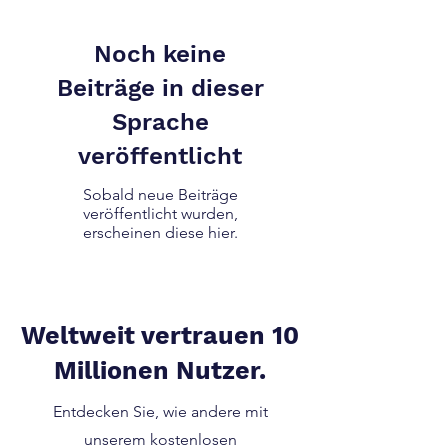
Beantworten Sie die Fragen
ehrlich und in wenigen Minuten
Noch keine
erfahren Sie Ihren
Beiträge in dieser
Persönlichkeitstyp und erfahren
mehr über Ihr Selbstverständnis.
Sprache
veröffentlicht
Sobald neue Beiträge
veröffentlicht wurden,
erscheinen diese hier.
Weltweit vertrauen 10
Millionen Nutzer.
Entdecken Sie, wie andere mit
unserem kostenlosen