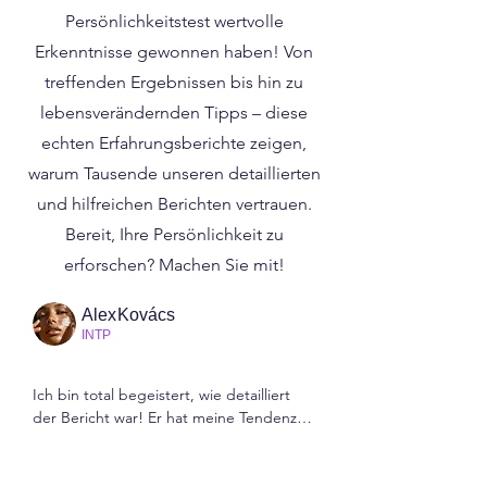
Persönlichkeitstest wertvolle
Erkenntnisse gewonnen haben! Von
treffenden Ergebnissen bis hin zu
lebensverändernden Tipps – diese
echten Erfahrungsberichte zeigen,
warum Tausende unseren detaillierten
und hilfreichen Berichten vertrauen.
Bereit, Ihre Persönlichkeit zu
erforschen? Machen Sie mit!
AlexKovács
INTP
Ich bin total begeistert, wie detailliert 
der Bericht war! Er hat meine Tendenz 
zum Grübeln perfekt auf den Punkt 
gebracht und mir praktische Tipps 
ちゃん
gegeben, wie ich Logik und Handeln in 