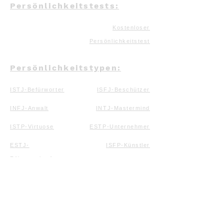
Persönlichkeitstests:
Kostenloser
Persönlichkeitstest
Persönlichkeitstypen:
ISTJ-Befürworter
ISFJ-Beschützer
INFJ-Anwalt
INTJ-Mastermind
ISTP-Virtuose
ESTP-Unternehmer
ESTJ-
ISFP-Künstler
Führungskraft
ESFP-Entertainer
ESFJ-Konsul
INFP-Mediator
ENFP-Aktivist
ENFJ-Protagonist
INTP-Denker