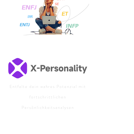
Entfalte dein wahres Potenzial mit
fortschrittlichen
Persönlichkeitsanalysen