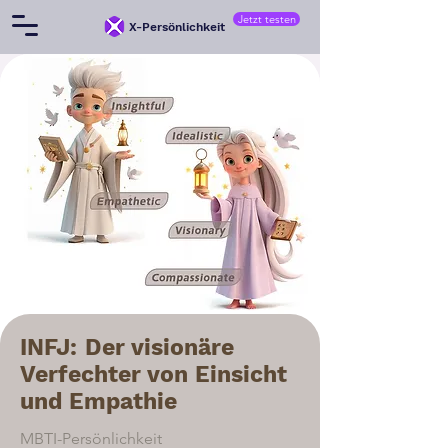
Jetzt testen
X-Persönlichkeit
INFJ: Der visionäre
Verfechter von Einsicht
und Empathie
MBTI-Persönlichkeit