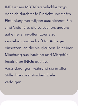
INFJ ist ein MBTI-Persönlichkeitstyp,
der sich durch tiefe Einsicht und tiefes
Einfühlungsvermögen auszeichnet. Sie
sind Visionäre, die versuchen, andere
auf einer sinnvollen Ebene zu
verstehen und sich oft für Anliegen
einsetzen, an die sie glauben. Mit einer
Mischung aus Intuition und Mitgefühl
inspirieren INFJs positive
Veränderungen, während sie in aller
Stille ihre idealistischen Ziele
verfolgen.