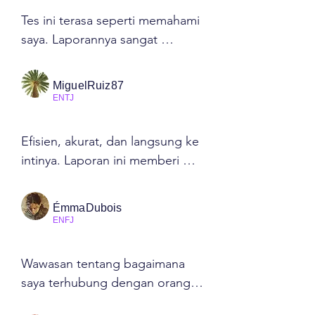
menyeimbangkan logika dengan 
Tes ini terasa seperti memahami 
tindakan. Tes gratis terbaik yang 
saya. Laporannya sangat 
pernah saya temukan!
mendalam dan menginspirasi—
membantu saya merangkul 
MiguelRuiz87
idealisme saya tanpa merasa 
ENTJ
dihakimi. Sangat 
direkomendasikan!
Efisien, akurat, dan langsung ke 
intinya. Laporan ini memberi 
saya wawasan yang dapat 
ditindaklanjuti untuk memimpin 
ÉmmaDubois
dengan lebih baik di tempat 
ENFJ
kerja. Tanpa basa-basi—hanya 
hasil. Saya menyukainya!
Wawasan tentang bagaimana 
saya terhubung dengan orang 
lain sangat tepat. Ini seperti 