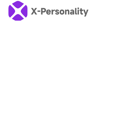
akan melakukannya lagi!
Buka Potensi Sejati Anda dengan
Wawasan Kepribadian Tingkat Lanjut
Tes Kepribadian:
Tes Kepribadian Gratis
Tipe Kepribadian:
Inspektur ISTJ
Pelindung ISFJ
INFJ-Advokat
INTJ-Dalang