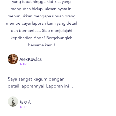
yang tepat hingga kiat-kiat yang
mengubah hidup, ulasan nyata ini
menunjukkan mengapa ribuan orang
mempercayai laporan kami yang detail
dan bermanfaat. Siap menjelajahi
kepribadian Anda? Bergabunglah
bersama kami!
AlexKovács
INTP
Saya sangat kagum dengan 
detail laporannya! Laporan ini 
tepat menggambarkan 
kecenderungan saya yang 
ちゃん
terlalu banyak berpikir dan 
INFP
memberi saya tips praktis untuk 