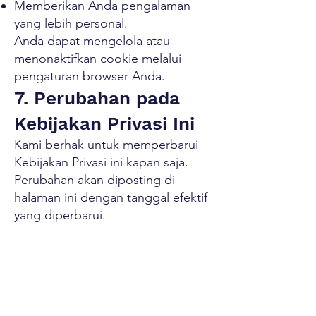
Memberikan Anda pengalaman
yang lebih personal.
Anda dapat mengelola atau
menonaktifkan cookie melalui
pengaturan browser Anda.
7. Perubahan pada
Kebijakan Privasi Ini
Kami berhak untuk memperbarui
Kebijakan Privasi ini kapan saja.
Perubahan akan diposting di
halaman ini dengan tanggal efektif
yang diperbarui.
8. Hubungi Kami
Jika Anda memiliki pertanyaan
atau kekhawatiran tentang
Kebijakan Privasi ini, silakan
hubungi kami: