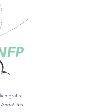
ian gratis
 Anda! Tes