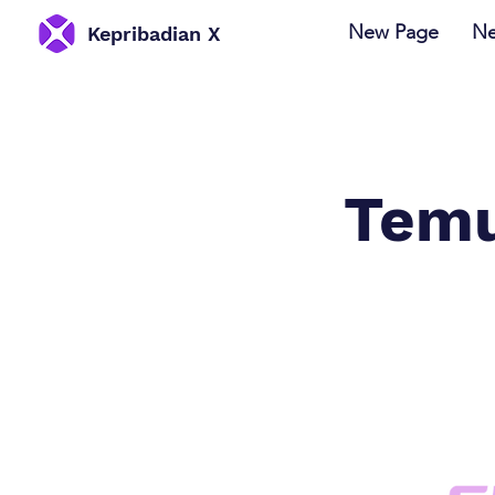
New Page
Ne
Kepribadian X
Tem