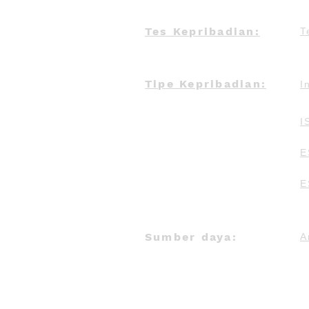
Tes Kepribadian:
T
Tipe Kepribadian:
I
I
E
E
Sumber daya:
A