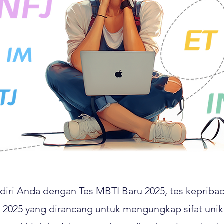
 diri Anda dengan Tes MBTI Baru 2025, tes kepribad
n 2025 yang dirancang untuk mengungkap sifat unik