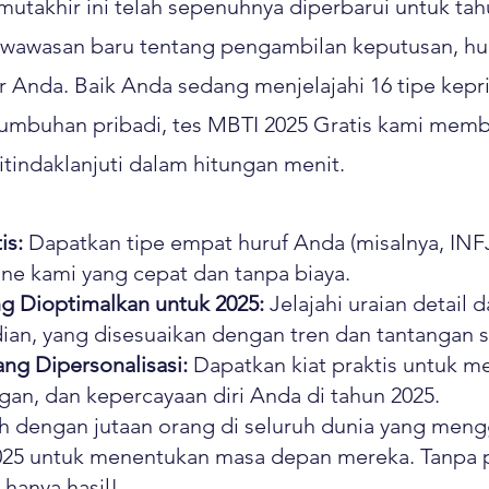
mutakhir ini telah sepenuhnya diperbarui untuk tah
wawasan baru tentang pengambilan keputusan, h
er Anda. Baik Anda sedang menjelajahi 16 tipe kepr
umbuhan pribadi, tes MBTI 2025 Gratis kami membe
itindaklanjuti dalam hitungan menit.
is:
Dapatkan tipe empat huruf Anda (misalnya, INF
ine kami yang cepat dan tanpa biaya.
g Dioptimalkan untuk 2025:
Jelajahi uraian detail 
ian, yang disesuaikan dengan tren dan tantangan sa
ng Dipersonalisasi:
Dapatkan kiat praktis untuk m
ngan, dan kepercayaan diri Anda di tahun 2025.
 dengan jutaan orang di seluruh dunia yang men
025 untuk menentukan masa depan mereka. Tanpa p
hanya hasil!