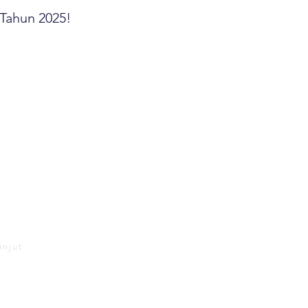
 Tahun 2025!
anjut