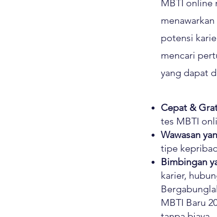
MBTI online 
menawarkan 
potensi kari
mencari pert
yang dapat d
Cepat & Grat
tes MBTI onl
Wawasan yan
tipe kepribad
Bimbingan ya
karier, hubu
Bergabunglah
MBTI Baru 2
tanpa biaya—