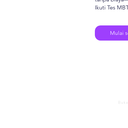
Ikuti Tes MB
Mulai s
Buka