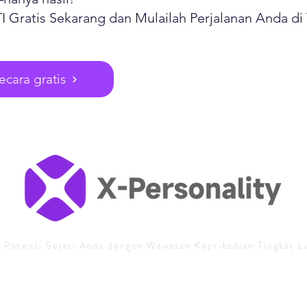
TI Gratis Sekarang dan Mulailah Perjalanan Anda di
ecara gratis
 Potensi Sejati Anda dengan Wawasan Kepribadian Tingkat L