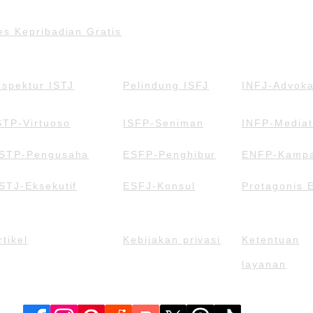
es Kepribadian Gratis
nspektur ISTJ
Pelindung ISFJ
INFJ-Advoka
STP-Virtuoso
ISFP-Seniman
INFP-Mediat
STP-Pengusaha
ESFP-Penghibur
ENFP-Kamp
STJ-Eksekutif
ESFJ-Konsul
Protagonis 
rtikel
Kebijakan privasi
Ketentuan
layanan