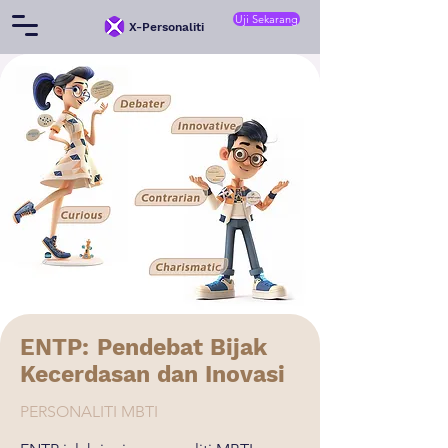
Uji Sekarang
X-Personaliti
ENTP: Pendebat Bijak
Kecerdasan dan Inovasi
PERSONALITI MBTI