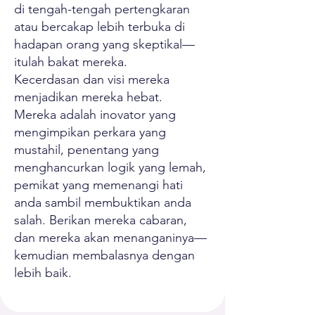
di tengah-tengah pertengkaran
atau bercakap lebih terbuka di
hadapan orang yang skeptikal—
itulah bakat mereka.
Kecerdasan dan visi mereka
menjadikan mereka hebat.
Mereka adalah inovator yang
mengimpikan perkara yang
mustahil, penentang yang
menghancurkan logik yang lemah,
pemikat yang memenangi hati
anda sambil membuktikan anda
salah. Berikan mereka cabaran,
dan mereka akan menanganinya—
kemudian membalasnya dengan
lebih baik.