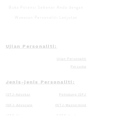
Buka Potensi Sebenar Anda dengan
Wawasan Personaliti Lanjutan
Ujian Personaliti:
Ujian Personaliti
Percuma
Jenis-jenis Personaliti:
ISTJ-Advokat
Pelindung ISFJ
INFJ-Advocate
INTJ-Mastermind
ISTP-Virtuoso
ESTP-Usahawan
ESTJ-Eksekutif
Artis ISFP