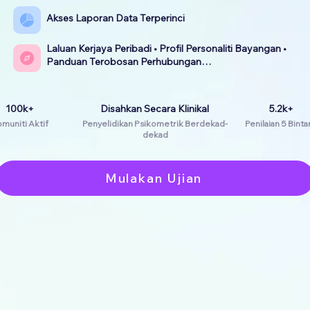
Akses Laporan Data Terperinci
Laluan Kerjaya Peribadi • Profil Personaliti Bayangan •
Panduan Terobosan Perhubungan…
100k+
Disahkan Secara Klinikal
5.2k+
muniti Aktif
Penyelidikan Psikometrik Berdekad-
Penilaian 5 Bint
dekad
Mulakan Ujian