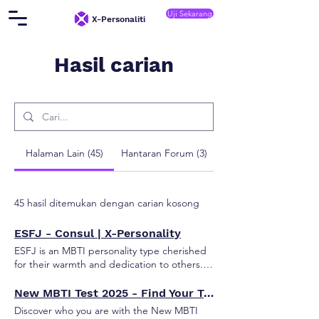
Uji Sekarang
X-Personaliti
Hasil carian
Halaman Lain (45)
Hantaran Forum (3)
45 hasil ditemukan dengan carian kosong
ESFJ - Consul | X-Personality
ESFJ is an MBTI personality type cherished
for their warmth and dedication to others.
They foster connection, ensuring everyone
feels valued and supported with their caring
New MBTI Test 2025 - Find Your True Personality Today | X-Personality
nature. Sociable and dependable, ESFJs
Discover who you are with the New MBTI
create harmony in their communities,