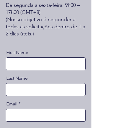
De segunda a sexta-feira: 9h00 –
17h00 (GMT+8)
(Nosso objetivo é responder a
todas as solicitações dentro de 1 a
2 dias úteis.)
First Name
Last Name
Email