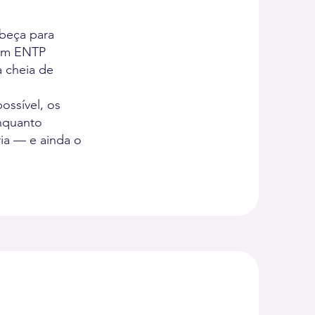
beça para
 um ENTP
 cheia de
ossível, os
enquanto
ia — e ainda o