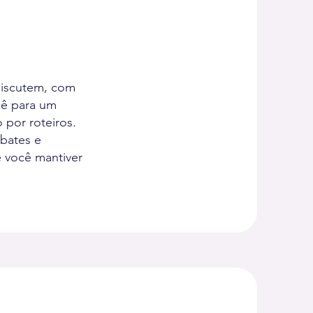
discutem, com
cê para um
 por roteiros.
bates e
e você mantiver