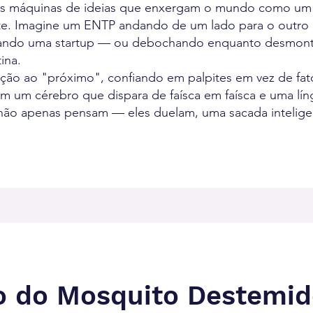
eiras máquinas de ideias que enxergam o mundo como um
ete. Imagine um ENTP andando de um lado para o outr
ejando uma startup — ou debochando enquanto desmon
ina.
ção ao "próximo", confiando em palpites em vez de fat
 um cérebro que dispara de faísca em faísca e uma lín
ão apenas pensam — eles duelam, uma sacada intelige
 do Mosquito Destemid