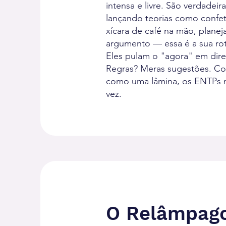
intensa e livre. São verdad
lançando teorias como conf
xícara de café na mão, plan
argumento — essa é a sua rot
Eles pulam o "agora" em dire
Regras? Meras sugestões. Com
como uma lâmina, os ENTPs n
vez.
O Relâmpago