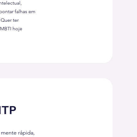
telectual,
pontar falhas em
 Quer ter
o MBTI hoje
NTP
 mente rápida,