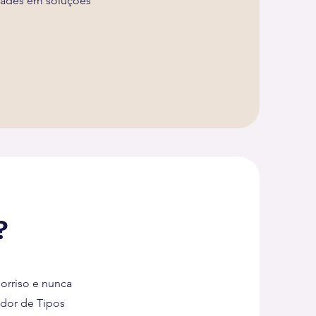
idades em soluções
?
orriso e nunca
ador de Tipos