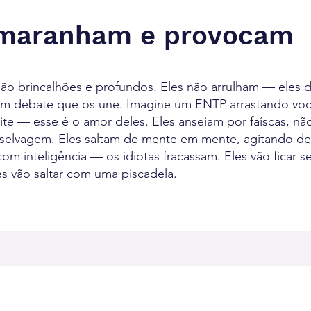
emaranham e provocam
ão brincalhões e profundos. Eles não arrulham — eles 
u um debate que os une. Imagine um ENTP arrastando vo
te — esse é o amor deles. Eles anseiam por faíscas, não
 selvagem. Eles saltam de mente em mente, agitando de
m inteligência — os idiotas fracassam. Eles vão ficar s
es vão saltar com uma piscadela.