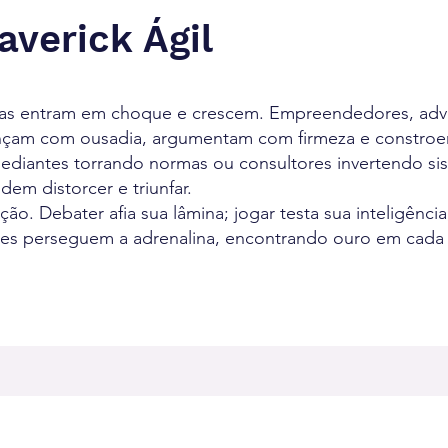
verick Ágil
as entram em choque e crescem. Empreendedores, ad
ançam com ousadia, argumentam com firmeza e constro
diantes torrando normas ou consultores invertendo s
m distorcer e triunfar.
o. Debater afia sua lâmina; jogar testa sua inteligência
Eles perseguem a adrenalina, encontrando ouro em cada