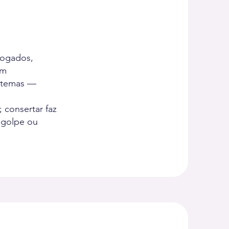
vogados,
em
istemas —
; consertar faz
 golpe ou