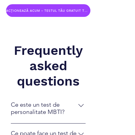
ACȚIONEAZĂ ACUM – TESTUL TĂU GRATUIT TE AȘTEAPTĂ
Frequently
asked
questions
Ce este un test de
personalitate MBTI?
MBTI (Myers-Briggs Type Indicator)
este un instrument de evaluare a
Ce poate face un test de