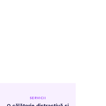
SERVICII
O călătorie distractivă și