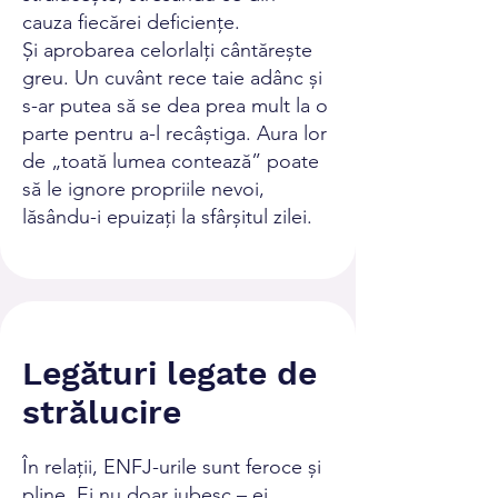
cauza fiecărei deficiențe.
Și aprobarea celorlalți cântărește
greu. Un cuvânt rece taie adânc și
s-ar putea să se dea prea mult la o
parte pentru a-l recâștiga. Aura lor
de „toată lumea contează” poate
să le ignore propriile nevoi,
lăsându-i epuizați la sfârșitul zilei.
Legături legate de
strălucire
În relații, ENFJ-urile sunt feroce și
pline. Ei nu doar iubesc – ei