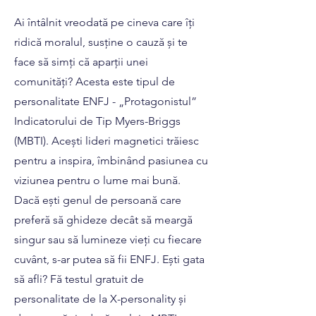
Ai întâlnit vreodată pe cineva care îți
ridică moralul, susține o cauză și te
face să simți că aparții unei
comunități? Acesta este tipul de
personalitate ENFJ - „Protagonistul”
Indicatorului de Tip Myers-Briggs
(MBTI). Acești lideri magnetici trăiesc
pentru a inspira, îmbinând pasiunea cu
viziunea pentru o lume mai bună.
Dacă ești genul de persoană care
preferă să ghideze decât să meargă
singur sau să lumineze vieți cu fiecare
cuvânt, s-ar putea să fii ENFJ. Ești gata
să afli? Fă testul gratuit de
personalitate de la X-personality și