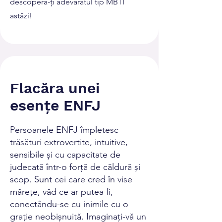
descoperă-ți adevăratul tip MBTI
astăzi!
Flacăra unei
esențe ENFJ
Persoanele ENFJ împletesc
trăsături extrovertite, intuitive,
sensibile și cu capacitate de
judecată într-o forță de căldură și
scop. Sunt cei care cred în vise
mărețe, văd ce ar putea fi,
conectându-se cu inimile cu o
grație neobișnuită. Imaginați-vă un