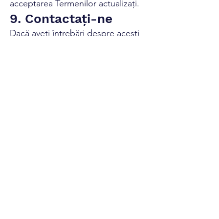
acceptarea Termenilor actualizați.
9. Contactați-ne
Dacă aveți întrebări despre acești
Termeni, vă rugăm să ne
contactați la:
support@x-personality.com
Prin utilizarea X-Personality,
sunteți de acord să respectați
acești Termeni și condiții. Vă
mulțumim că ați ales X-
Personality!
Deblocați-vă adevăratul potențial cu