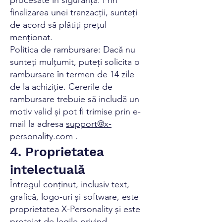
procesate în siguranță. Prin
finalizarea unei tranzacții, sunteți
de acord să plătiți prețul
menționat.
Politica de rambursare: Dacă nu
sunteți mulțumit, puteți solicita o
rambursare în termen de 14 zile
de la achiziție. Cererile de
rambursare trebuie să includă un
motiv valid și pot fi trimise prin e-
mail la adresa
support@x-
personality.com
.
4. Proprietatea
intelectuală
Întregul conținut, inclusiv text,
grafică, logo-uri și software, este
proprietatea X-Personality și este
protejat de legile privind