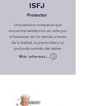
ISFJ
Protector
Una persona compasiva que
encuentra satisfacción en velar por
el bienestar de los demás a través
de la lealtad, la practicidad y un
profundo sentido del deber.
Más información