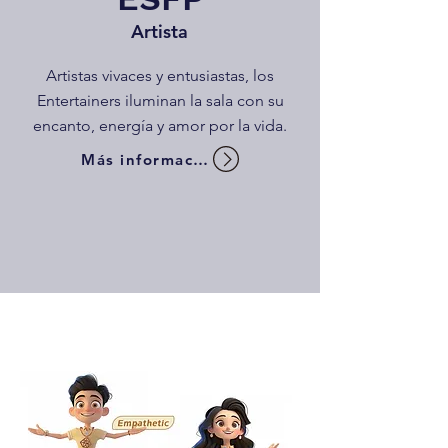
Artista
Artistas vivaces y entusiastas, los
Entertainers iluminan la sala con su
encanto, energía y amor por la vida.
Más información