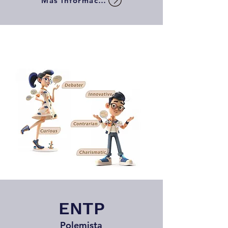
Más información
ENTP
Polemista