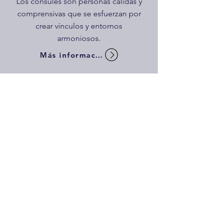
Los cónsules son personas cálidas y
comprensivas que se esfuerzan por
crear vínculos y entornos
armoniosos.
Más información