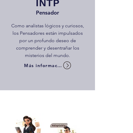
INTP
Pensador
Como analistas lógicos y curiosos,
los Pensadores están impulsados
por un profundo deseo de
comprender y desentrañar los
misterios del mundo.
Más información