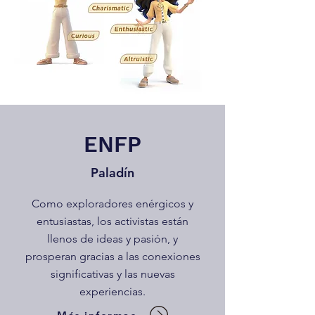
ENFP
Paladín
Como exploradores enérgicos y
entusiastas, los activistas están
llenos de ideas y pasión, y
prosperan gracias a las conexiones
significativas y las nuevas
experiencias.