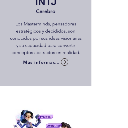
INTJ
Cerebro
Los Masterminds, pensadores
estratégicos y decididos, son
conocidos por sus ideas visionarias
y su capacidad para convertir
conceptos abstractos en realidad.
Más información