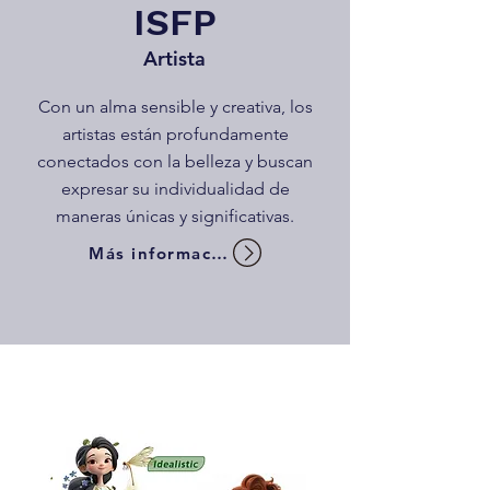
ISFP
Artista
Con un alma sensible y creativa, los
artistas están profundamente
conectados con la belleza y buscan
expresar su individualidad de
maneras únicas y significativas.
Más información