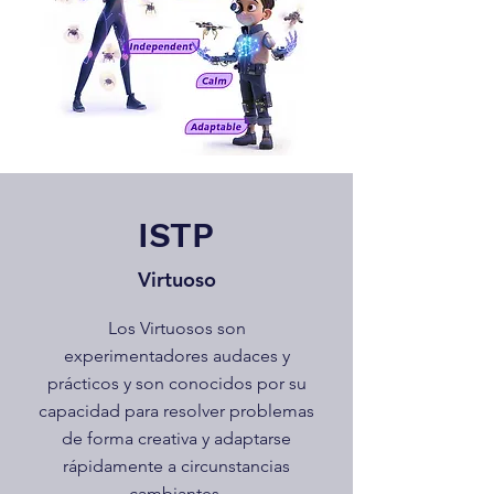
ISTP
Virtuoso
Los Virtuosos son
experimentadores audaces y
prácticos y son conocidos por su
capacidad para resolver problemas
de forma creativa y adaptarse
rápidamente a circunstancias
cambiantes.