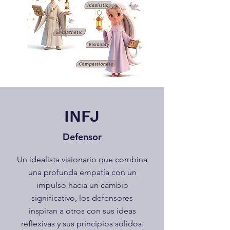
INFJ
Defensor
Un idealista visionario que combina
una profunda empatía con un
impulso hacia un cambio
significativo, los defensores
inspiran a otros con sus ideas
reflexivas y sus principios sólidos.