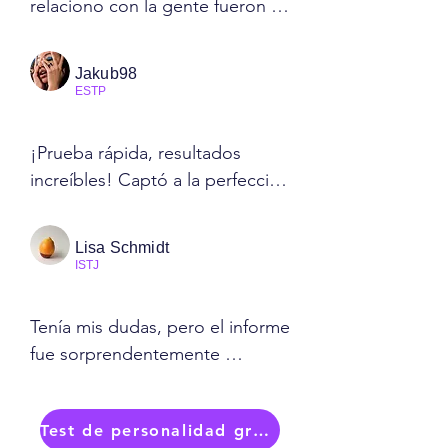
relaciono con la gente fueron 
muy acertadas. Es como una 
guía para comprenderme a mí 
Jakub98
mismo y ayudar a los demás. 
ESTP
¡Me alegro mucho de haberlo 
probado!
¡Prueba rápida, resultados 
increíbles! Captó a la perfección 
mi espontaneidad e incluso me 
sugirió formas divertidas de 
Lisa Schmidt
canalizar mi energía. ¡Genial!
ISTJ
Tenía mis dudas, pero el informe 
fue sorprendentemente 
completo. Describía a la 
perfección mi necesidad de 
Test de personalidad gratuito
estructura y ofrecía consejos 