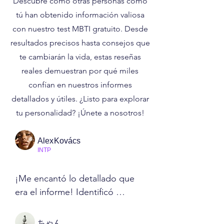
Descubre cómo otras personas como
tú han obtenido información valiosa
con nuestro test MBTI gratuito. Desde
resultados precisos hasta consejos que
te cambiarán la vida, estas reseñas
reales demuestran por qué miles
confían en nuestros informes
detallados y útiles. ¿Listo para explorar
tu personalidad? ¡Únete a nosotros!
AlexKovács
INTP
¡Me encantó lo detallado que 
era el informe! Identificó 
perfectamente mi tendencia a 
darle demasiadas vueltas a las 
ちゃん