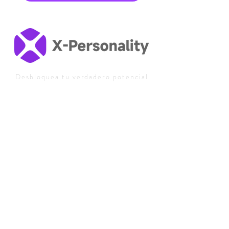
útiles. ¡Lo volvería a contratar!
Desbloquea tu verdadero potencial
con análisis avanzados de la
personalidad.
Tests de personalidad:
Prueba de personalidad
gratuita
Tipos de personalidad: