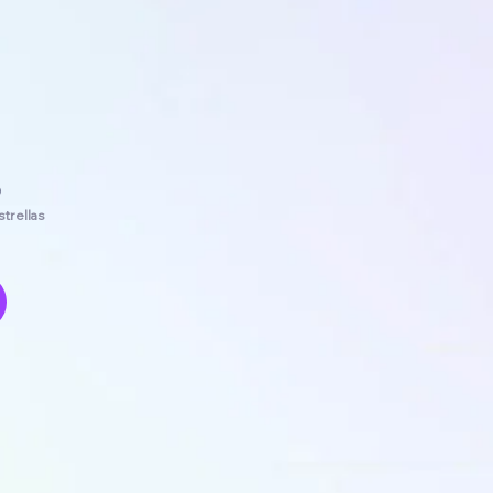
0
strellas