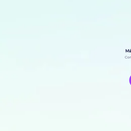
Má
Com