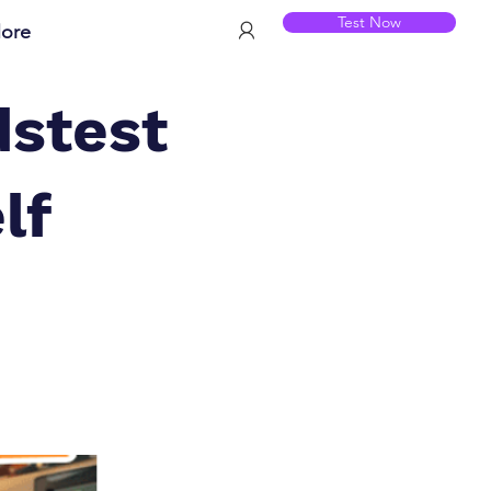
Test Now
ore
dstest
lf