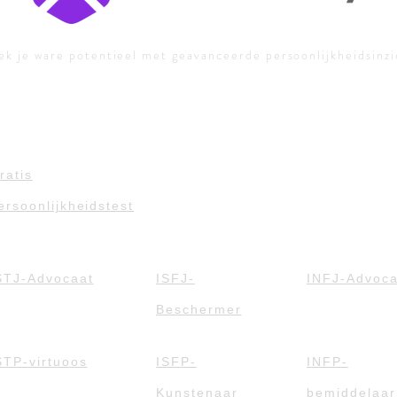
k je ware potentieel met geavanceerde persoonlijkheidsinz
ratis
ersoonlijkheidstest
STJ-Advocaat
ISFJ-
INFJ-Advoca
Beschermer
STP-virtuoos
ISFP-
INFP-
Kunstenaar
bemiddelaar