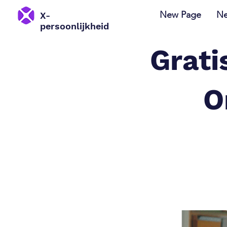
New Page
Ne
X-
persoonlijkheid
Grati
O