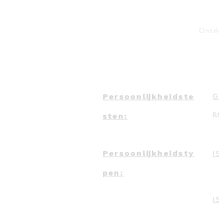
Ontde
Persoonlijkheidste
G
p
sten:
Persoonlijkheidsty
I
pen:
I