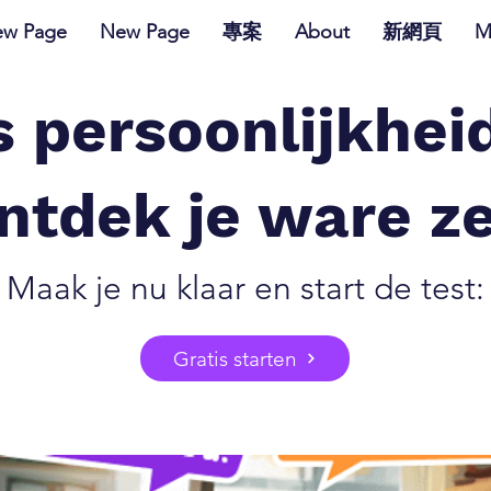
w Page
New Page
專案
About
新網頁
M
s persoonlijkhei
ntdek je ware ze
Maak je nu klaar en start de test:
Gratis starten