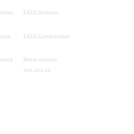
igner
ENTP-Debater
onis
ENTJ-Commandant
waard
Neem contact
met ons op
ity