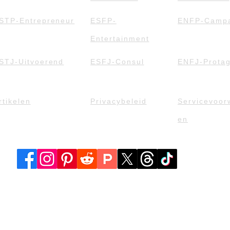
STP-Entrepreneur
ESFP-
ENFP-Campa
Entertainment
STJ-Uitvoerend
ESFJ-Consul
ENFJ-Protag
rtikelen
Privacybeleid
Servicevoor
en
2025 door X-Personality. Aangedreven en beveiligd door
X-Personal