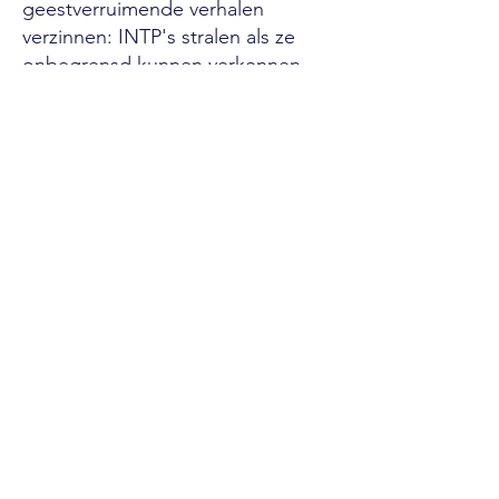
geestverruimende verhalen
verzinnen: INTP's stralen als ze
onbegrensd kunnen verkennen.
Hun hobby's voeden hun brein.
Coderen brengt logica tot leven;
puzzels testen hun scherpte; het
lezen van sciencefiction of
geschiedenis voedt hun 'waarom'.
Ze jagen kennis na als een spel en
genieten van elke wending die ze
ontrafelen.
Jouw INTP-
zoektocht begint