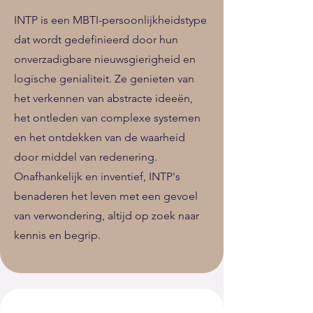
INTP is een MBTI-persoonlijkheidstype
dat wordt gedefinieerd door hun
onverzadigbare nieuwsgierigheid en
logische genialiteit. Ze genieten van
het verkennen van abstracte ideeën,
het ontleden van complexe systemen
en het ontdekken van de waarheid
door middel van redenering.
Onafhankelijk en inventief, INTP's
benaderen het leven met een gevoel
van verwondering, altijd op zoek naar
kennis en begrip.