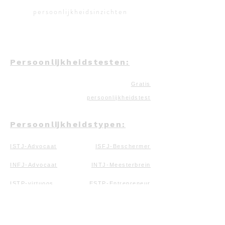
persoonlijkheidsinzichten
Persoonlijkheidstesten:
Gratis
persoonlijkheidstest
Persoonlijkheidstypen:
ISTJ-Advocaat
ISFJ-Beschermer
INFJ-Advocaat
INTJ-Meesterbrein
ISTP-virtuoos
ESTP-Entrepreneur
ESTJ-Uitvoerend
ISFP-Kunstenaar
ESFP-Entertainment
ESFJ-Consul