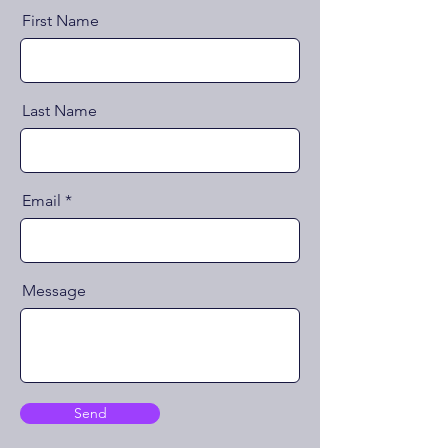
First Name
Last Name
Email
Message
Send