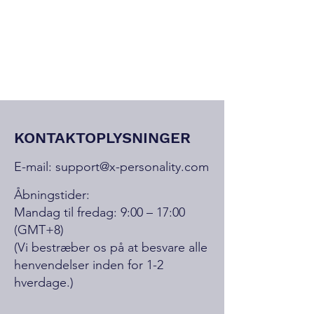
KONTAKTOPLYSNINGER
E-mail:
support@x-personality.com
Åbningstider:
Mandag til fredag: 9:00 – 17:00
(GMT+8)
(Vi bestræber os på at besvare alle
henvendelser inden for 1-2
hverdage.)