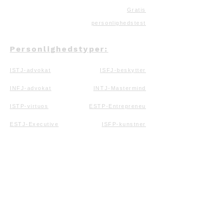
Gratis
personlighedstest
Personlighedstyper:
ISTJ-advokat
ISFJ-beskytter
INFJ-advokat
INTJ-Mastermind
ISTP-virtuos
ESTP-Entrepreneu
ESTJ-Executive
ISFP-kunstner
ESFP-underholdning
ESFJ-konsul
INFP-mægler
ENFP-kampagne
ENFJ-Protagonis
INTP-tænker
ENTP-debattør
ENTJ-kommandør