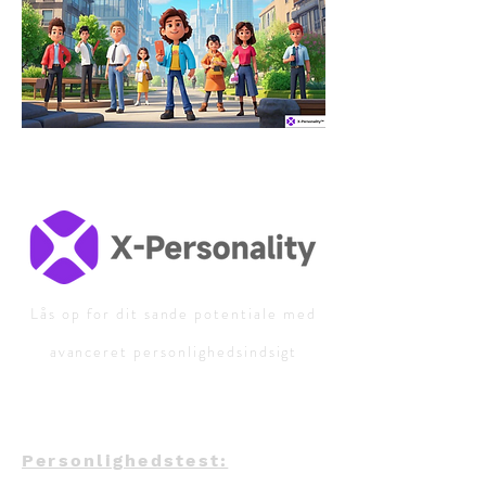
Lås op for dit sande potentiale med
avanceret personlighedsindsigt
Personlighedstest: