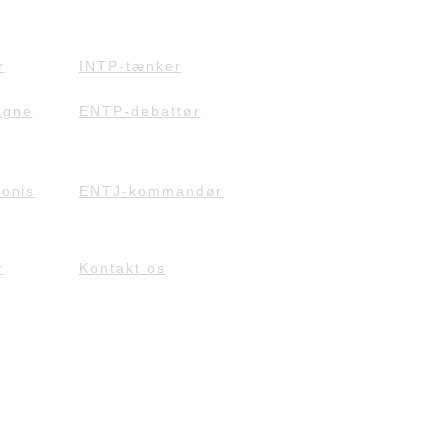
r
INTP-tænker
agne
ENTP-debattør
onis
ENTJ-kommandør
r
Kontakt os