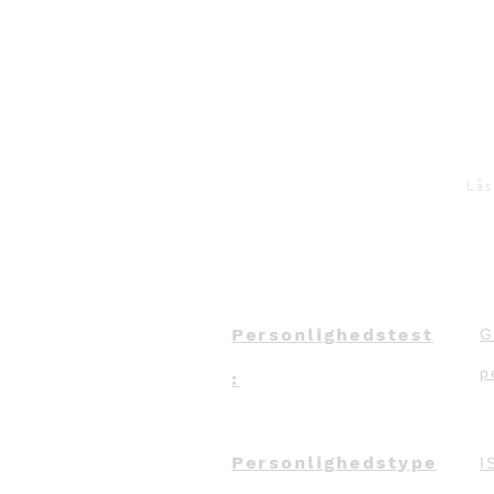
Lås
Personlighedstest
G
p
:
Personlighedstype
I