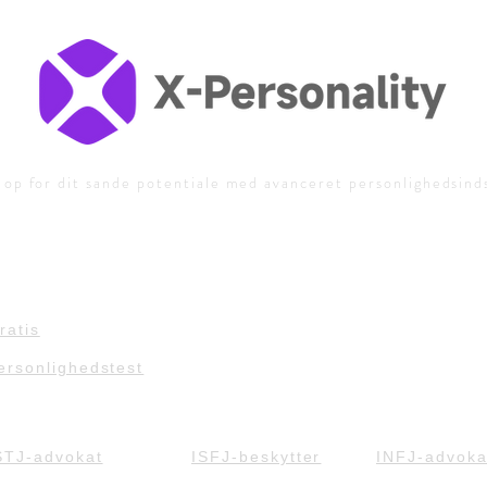
 op for dit sande potentiale med avanceret personlighedsind
ratis
ersonlighedstest
STJ-advokat
ISFJ-beskytter
INFJ-advoka