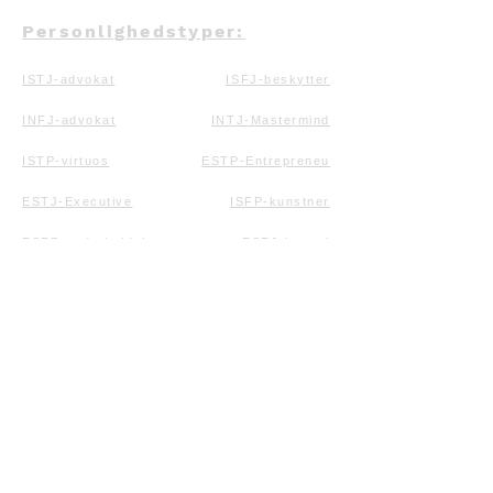
Personlighedstyper:
ISTJ-advokat
ISFJ-beskytter
INFJ-advokat
INTJ-Mastermind
ISTP-virtuos
ESTP-Entrepreneu
ESTJ-Executive
ISFP-kunstner
ESFP-underholdning
ESFJ-konsul
INFP-mægler
ENFP-kampagne
ENFJ-Protagonis
INTP-tænker
ENTP-debattør
ENTJ-kommandør
Ressourcer:
Artikler
Privatlivspolitik