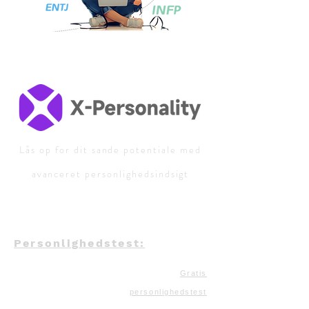
Lås op for dit sande potentiale med
avanceret personlighedsindsigt
Personlighedstest:
Gratis
personlighedstest